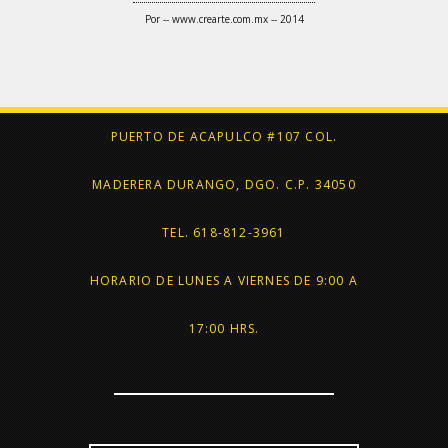
Por --
www.crearte.com.mx
-- 2014
PUERTO DE ACAPULCO #107 COL.
MADERERA DURANGO, DGO. C.P. 34050
TEL. 618-812-3961
HORARIO DE LUNES A VIERNES DE 9:00 A
17:00 HRS.